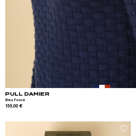
XS
S
M
L
XL
XXL
PULL DAMIER
Bleu Fonce
155,00 €