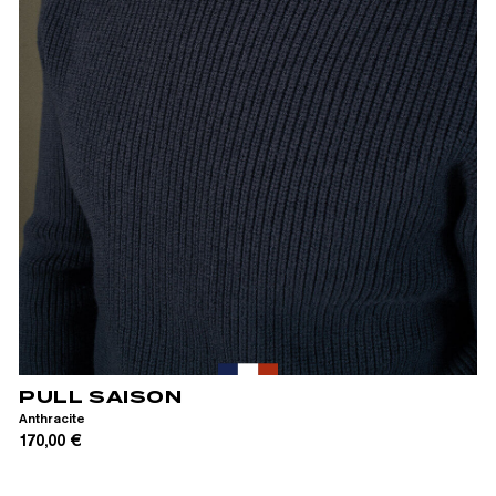
S
M
L
XL
PULL SAISON
Anthracite
170,00 €