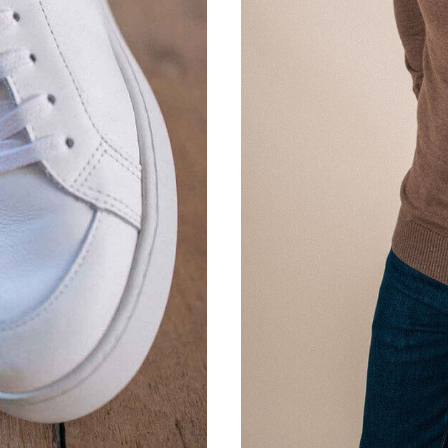
XS
S
M
L
XL
XXL