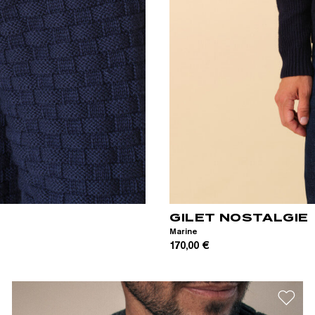
XS
S
M
L
XL
XXL
GILET NOSTALGIE
Marine
170,00 €