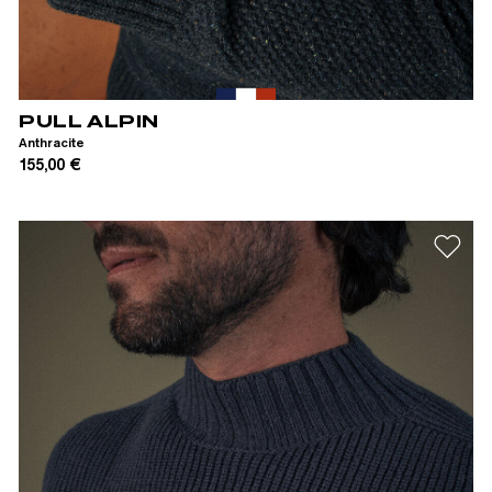
XS
S
M
L
XL
XXL
PULL ALPIN
Anthracite
155,00 €