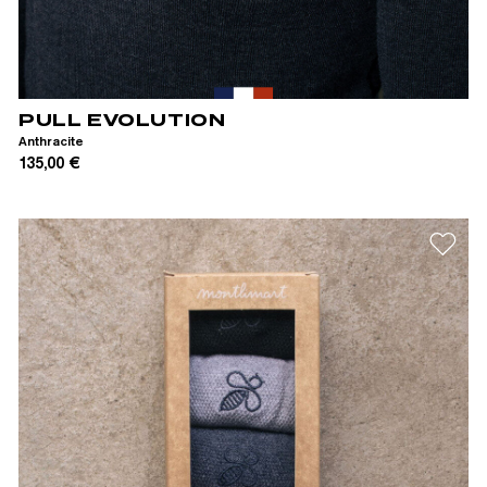
XS
S
M
L
XL
XXL
PULL EVOLUTION
Anthracite
135,00 €