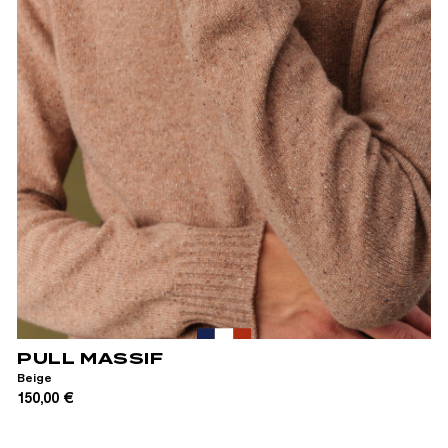
XS
S
M
L
XL
XXL
PULL MASSIF
Beige
150,00 €