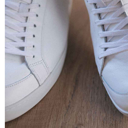
39
40
41
42
43
44
45
46