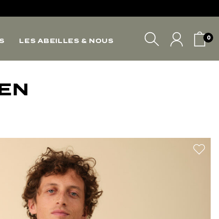
*
*
0
S
LES ABEILLES & NOUS
VOTRE PANIER
IEN