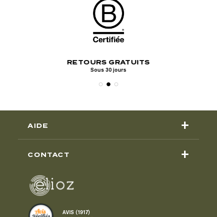
PAI
ERTE
RETOURS GRATUITS
Visa, Mastercar
ine
Sous 30 jours
P
+
AIDE
+
CONTACT
AVIS (1917)