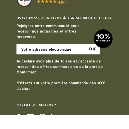
star
star
star
star
star_half
4,8/5
INSCRIVEZ-VOUS À LA NEWSLETTER
Rejoignez notre communauté pour
recevoir nos actualités et offres
10%
réservées.
offerts*
Je déclare avoir plus de 16 ans et j’accepte de
recevoir des offres commerciales de la part de
Montlimart
*Offerts sur votre première commande dès 100€
d'achat
SUIVEZ-NOUS !