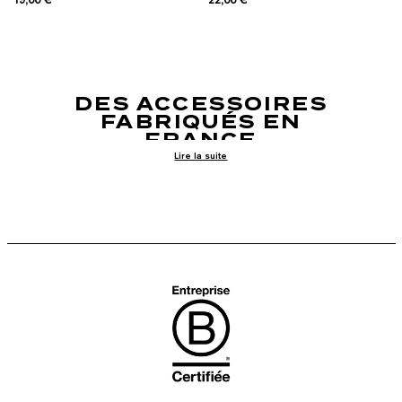
RETOUR EN HAUT DE PAGE
DES ACCESSOIRES
FABRIQUÉS EN
FRANCE
Lire la suite
En tant que marque française, Montlimart propose
une collection d'accessoires pour homme made in
France. Confectionnés dans des ateliers français,
c'est un gage de qualité et de valorisation du
territoire qui nous tient à cœur. Découvrez nos
ceintures made in France
en cuir certifié, nos maillots
de bain français et recyclés fabriqués à Saint-Pierre-
Montlimart, mais aussi nos accessoires d'hiver tous
fabriqués en France.