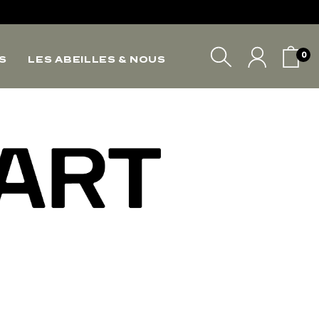
*
0
S
LES ABEILLES & NOUS
*
*
VOTRE PANIER