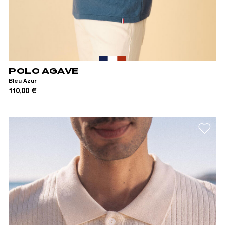
S
M
L
XL
POLO AGAVE
Bleu Azur
110,00 €