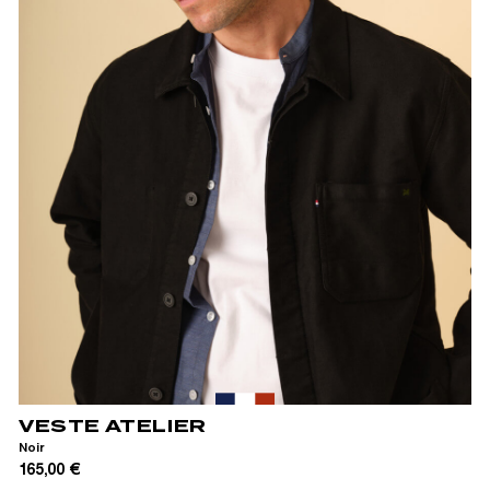
XS
S
M
L
XL
VESTE ATELIER
Noir
165,00 €