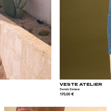
XS
S
M
L
XL
VESTE ATELIER
Denim Delave
170,00 €