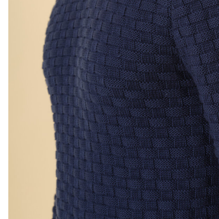
XS
S
M
L
XL
XXL