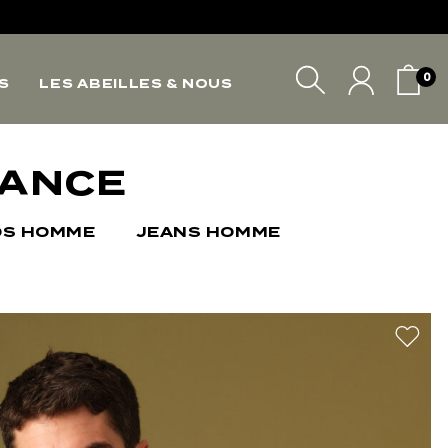
*
*
0
S
LES ABEILLES & NOUS
*
VOTRE PANIER
*
RANCE
OS HOMME
JEANS HOMME