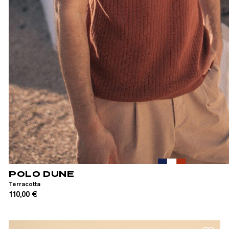
XS
S
M
L
XL
POLO DUNE
Terracotta
110,00 €