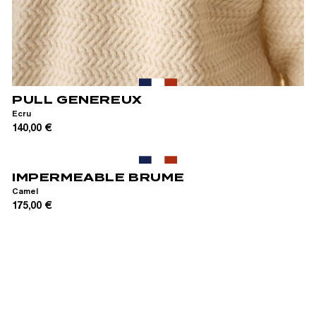
S
M
L
XL
PULL GENEREUX
Ecru
140,00 €
IMPERMEABLE BRUME
Camel
175,00 €