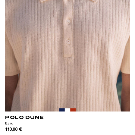
XS
S
M
L
XL
POLO DUNE
Ecru
110,00 €