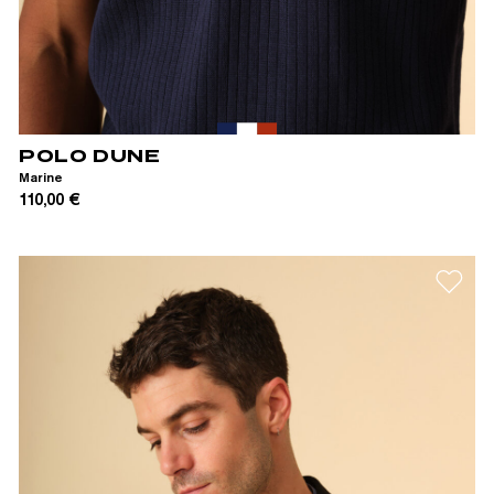
XS
S
M
L
XL
POLO DUNE
Marine
110,00 €