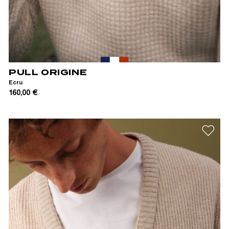
XS
S
M
L
XL
XXL
PULL ORIGINE
Ecru
160,00 €