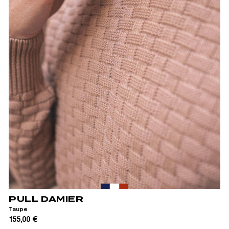
XS
S
M
L
XL
XXL
PULL DAMIER
Taupe
155,00 €