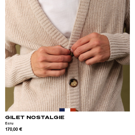
XS
S
M
L
XL
XXL
GILET NOSTALGIE
Ecru
170,00 €