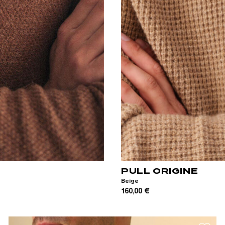
XS
S
M
L
XL
XXL
PULL ORIGINE
Beige
160,00 €