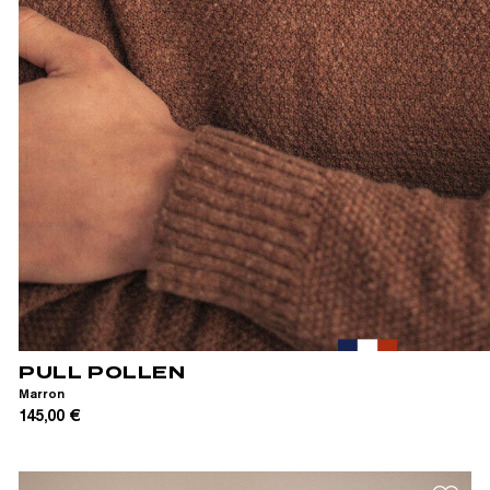
S
M
L
XL
PULL POLLEN
Marron
145,00 €