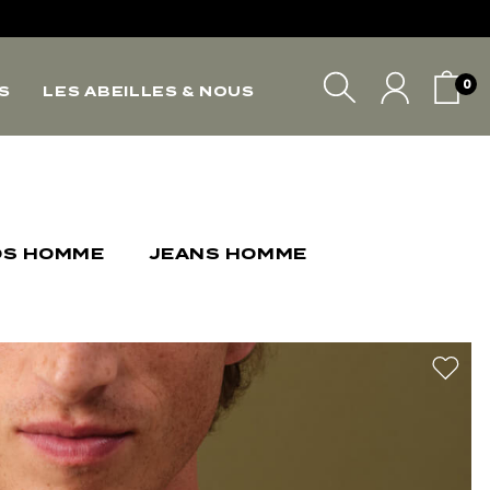
*
0
S
LES ABEILLES & NOUS
*
VOTRE PANIER
OS HOMME
JEANS HOMME