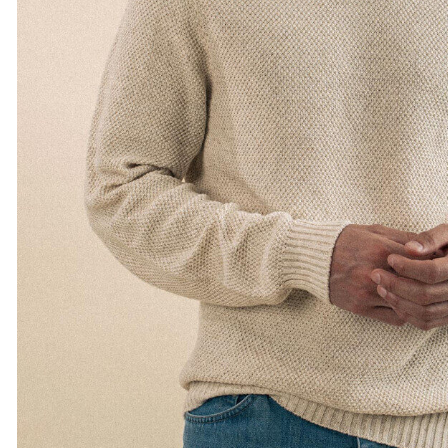
S
M
L
XL