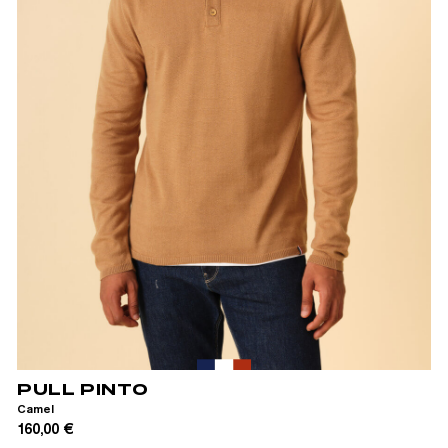
S
M
L
XL
PULL PINTO
Camel
160,00 €