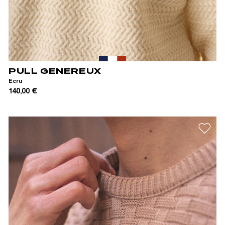
S
M
L
XL
PULL GENEREUX
Ecru
140,00 €