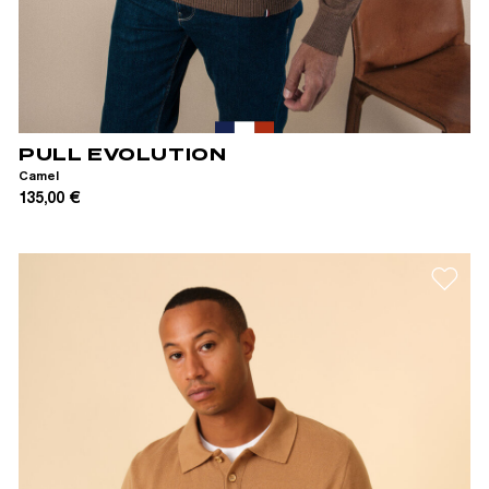
XS
S
M
L
XL
XXL
PULL EVOLUTION
Camel
135,00 €