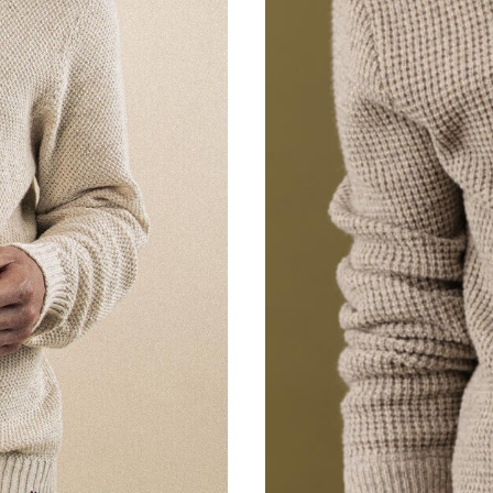
XS
S
M
L
XL
XXL