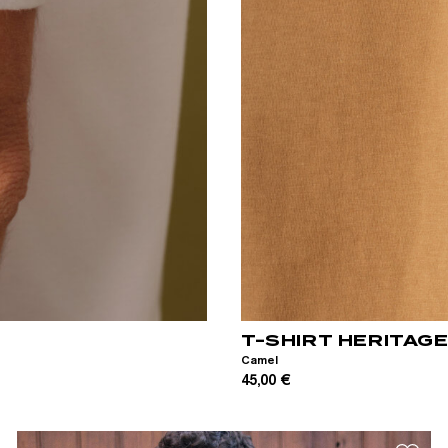
XS
S
M
L
XL
XXL
T-SHIRT HERITAG
Camel
45,00 €