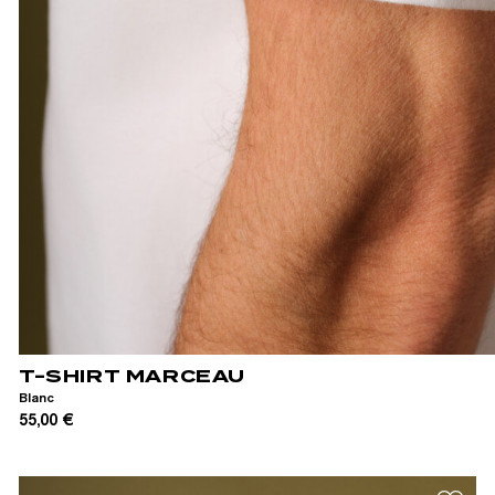
XS
S
M
L
XL
XXL
T-SHIRT MARCEAU
Blanc
55,00 €