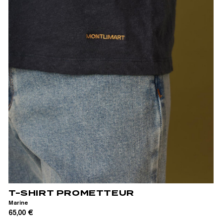
XS
S
M
L
XL
XXL
T-SHIRT PROMETTEUR
Marine
65,00 €