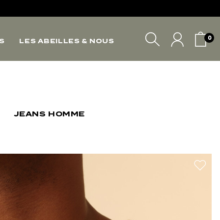
*
*
0
S
LES ABEILLES & NOUS
VOTRE PANIER
JEANS HOMME