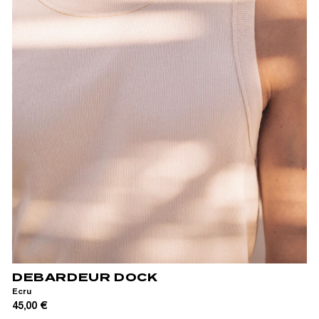
S
M
L
XL
DEBARDEUR DOCK
Ecru
45,00 €