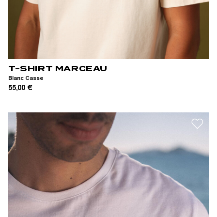
S
M
L
XL
T-SHIRT MARCEAU
Blanc Casse
55,00 €