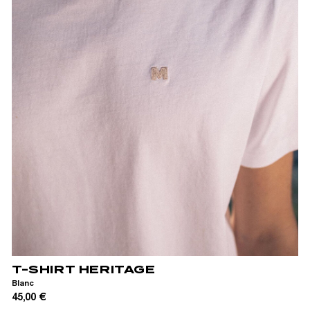
XS
S
M
L
XL
XXL
T-SHIRT HERITAGE
Blanc
45,00 €