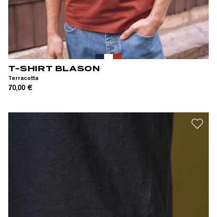
XS
S
M
L
XL
XXL
T-SHIRT BLASON
Terracotta
70,00 €