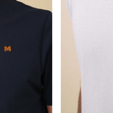
XS
S
M
L
XL
XXL