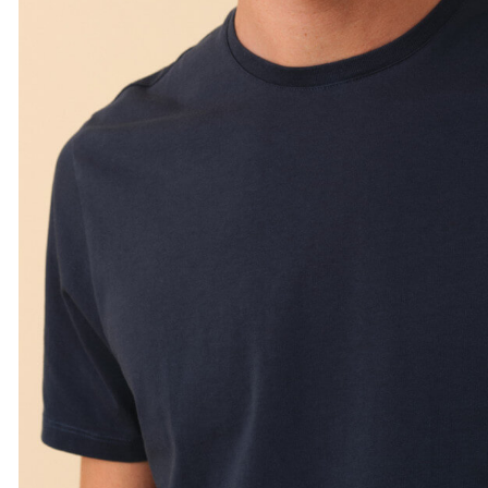
XS
S
M
L
XL
XXL