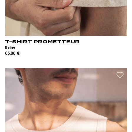
XS
S
M
L
XL
XXL
T-SHIRT PROMETTEUR
Beige
65,00 €