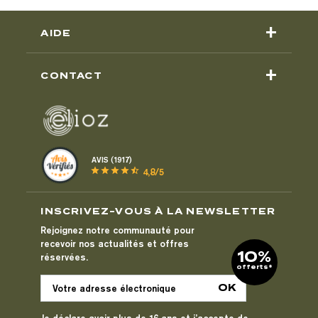
+
AIDE
+
CONTACT
AVIS (1917)
star
star
star
star
star_half
4,8/5
INSCRIVEZ-VOUS À LA NEWSLETTER
Rejoignez notre communauté pour
recevoir nos actualités et offres
10%
réservées.
offerts*
Je déclare avoir plus de 16 ans et j’accepte de