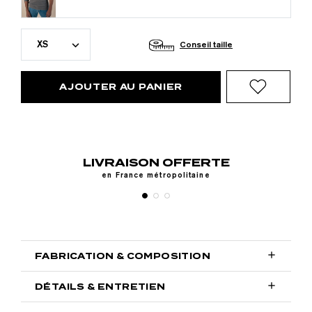
XS
Conseil taille
AJOUTER AU PANIER
RTE
RETOURS GRATUITS
e
Sous 30 jours

FABRICATION & COMPOSITION

DÉTAILS & ENTRETIEN