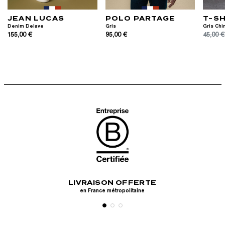
JEAN LUCAS
POLO PARTAGE
T-SH
Denim Delave
Gris
Gris Chi
155,00 €
95,00 €
45,00 
ON OFFERTE
RETOURS GRATUITS
Vis
 métropolitaine
Sous 30 jours