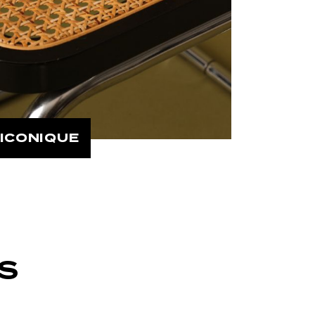
ICONIQUE
S
XS
S
M
L
XL
XXL