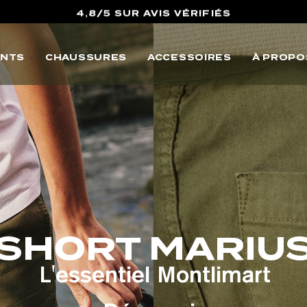
10% OFFERTS SUR VOTRE PREMIERE COMMANDE
LIVRAISON POINTS RELAIS & RETOURS OFFERTS
NTS
CHAUSSURES
ACCESSOIRES
À PROPO
4,8/5 SUR AVIS VÉRIFIÉS
SHORT MARIU
L'essentiel Montlimart