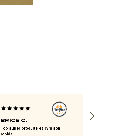
star
star
star
star
star
star
star
star
star
star
BRICE C.
ETIENNE J
Top super produits et livraison
Les produits son
rapide
qualtitatifs