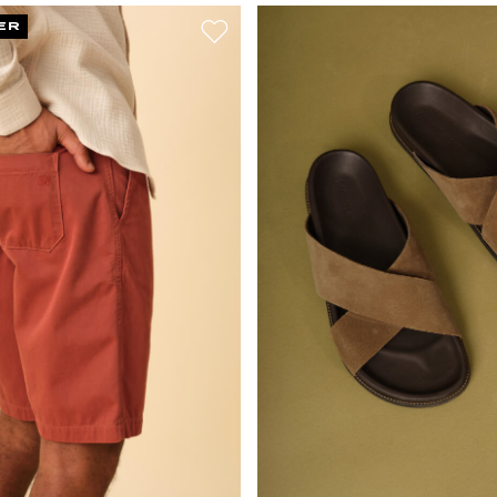
ER
39
40
41
42
43
44
34
36
45
46