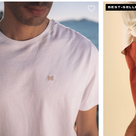
BEST-SELL
XS
S
M
L
XL
XXL
28
30
32