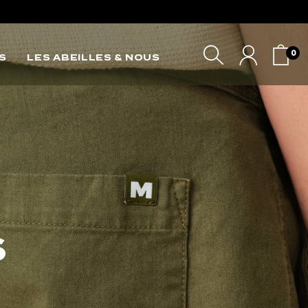
*
*
0
S
LES ABEILLES & NOUS
VOTRE PANIER
S