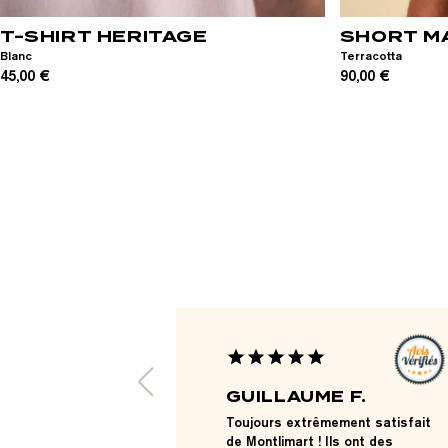
T-SHIRT HERITAGE
SHORT M
Blanc
Terracotta
45,00 €
90,00 €
star
star
star
star
star
GUILLAUME F.
Toujours extrêmement satisfait
de Montlimart ! Ils ont des