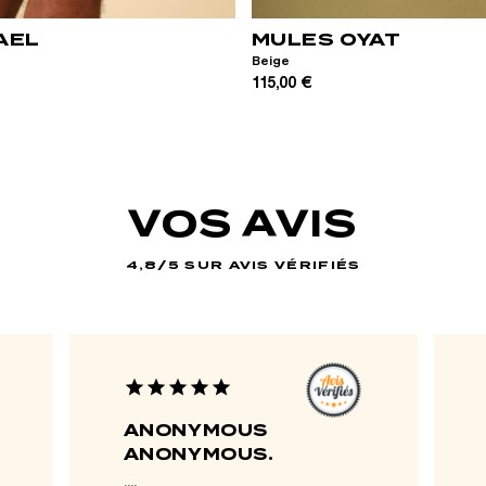
AEL
MULES OYAT
Beige
115,00 €
VOS AVIS
4,8/5 SUR AVIS VÉRIFIÉS
star
star
star
star
star
ANONYMOUS
ANONYMOUS.
....