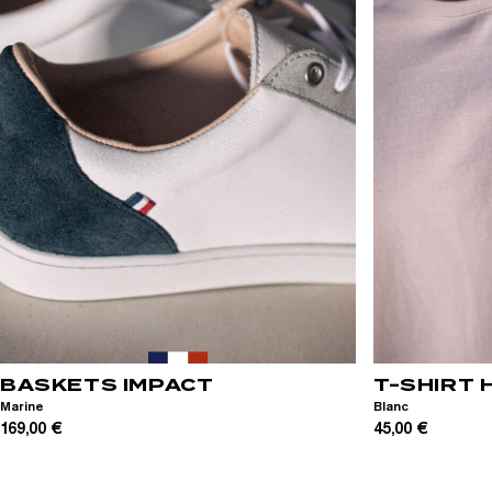
39
40
41
42
43
44
45
46
XS
S
M
BASKETS IMPACT
T-SHIRT 
Marine
Blanc
169,00 €
45,00 €