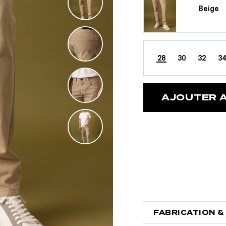
Beige
28
30
32
34
AJOUTER A
 OFFERTE
opolitaine
FABRICATION &