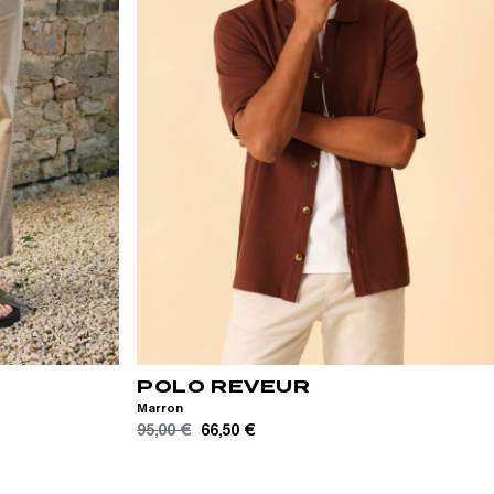
XS
S
M
L
XL
XXL
POLO REVEUR
Marron
95,00 €
66,50 €