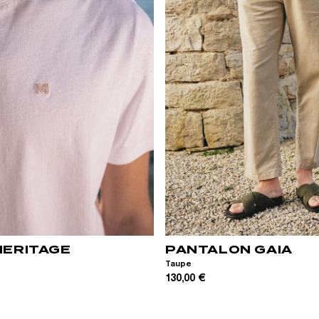
L
XL
XXL
28
30
32
34
36
HERITAGE
PANTALON GAIA
Taupe
130,00 €