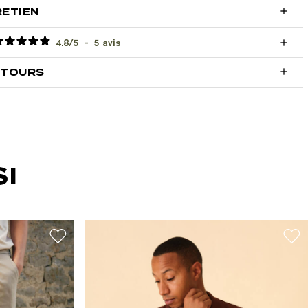

RETIEN
4.8
/
5
-
5
avis


ETOURS
I