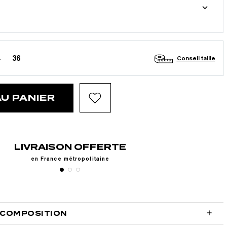
36
Conseil taille
U PANIER
RETOURS GRATUITS
Sous 30 jours

 COMPOSITION