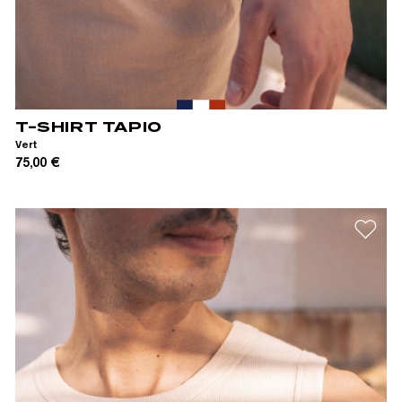
XS
S
M
L
XL
XXL
T-SHIRT TAPIO
Vert
75,00 €