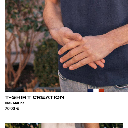
S
M
L
XL
T-SHIRT CREATION
Bleu Marine
70,00 €