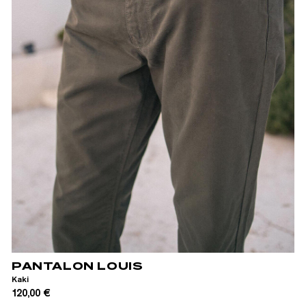
28
30
32
34
36
PANTALON LOUIS
Kaki
120,00 €