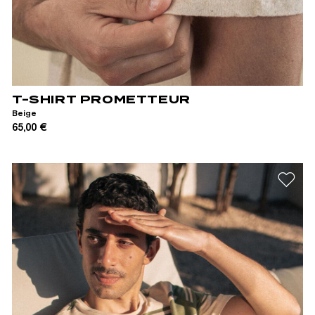
XS
S
M
L
XL
XXL
T-SHIRT PROMETTEUR
Beige
65,00 €