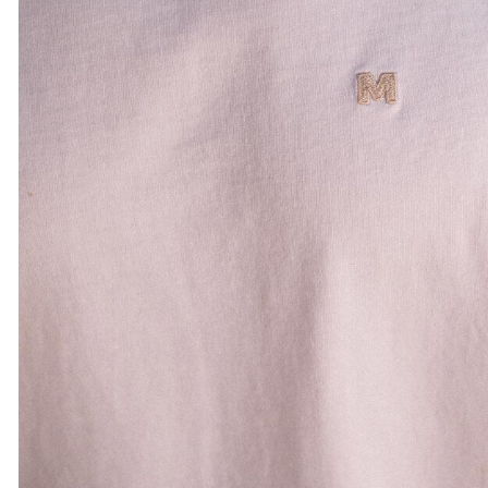
XS
S
M
L
XL
XXL