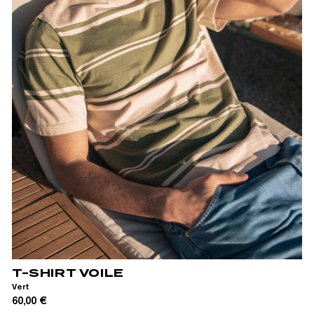
XS
S
M
L
XL
XXL
T-SHIRT VOILE
Vert
60,00 €