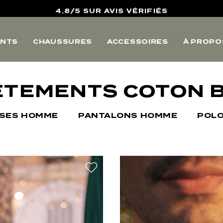
10% OFFERTS SUR VOTRE PREMIERE COMMANDE
LIVRAISON POINTS RELAIS & RETOURS OFFERTS
NTS
CHAUSSURES
ACCESSOIRES
À PROPO
4,8/5 SUR AVIS VÉRIFIÉS
ÊTEMENTS COTON B
ISES HOMME
PANTALONS HOMME
POL