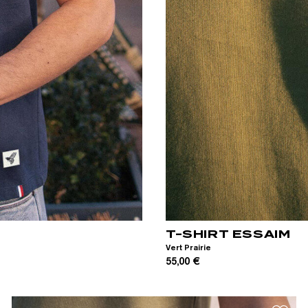
XS
S
M
L
XL
XXL
T-SHIRT ESSAIM
Vert Prairie
55,00 €