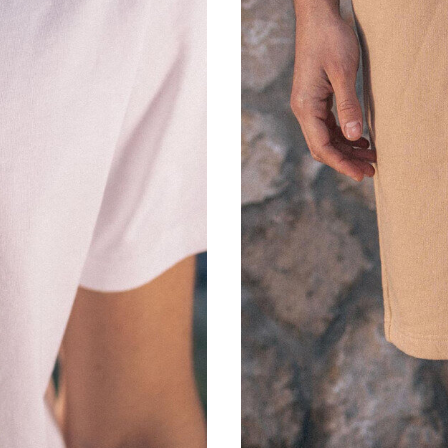
XS
S
M
L
XL
XXL