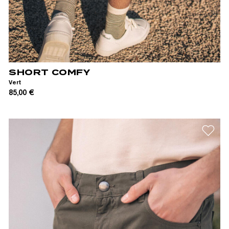
XS
S
M
L
XL
XXL
SHORT COMFY
Vert
85,00 €