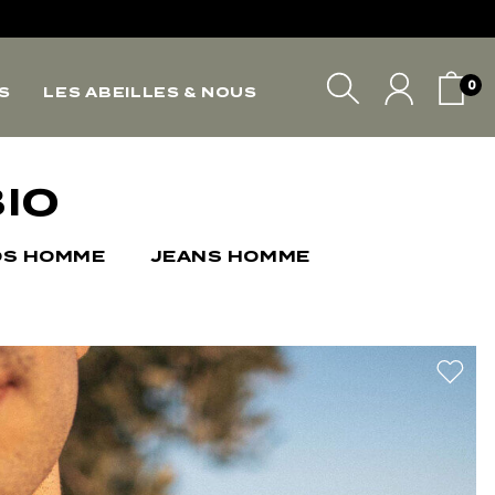
*
*
0
S
LES ABEILLES & NOUS
VOTRE PANIER
IO
OS HOMME
JEANS HOMME