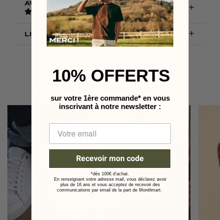
AVIS VÉRIFIÉS

5
/
5
-
4
avis

LIVRAISON & RETOURS
10% OFFERTS
VOUS AIMEREZ AUSSI
sur votre 1ère commande* en vous
inscrivant à notre
newsletter :
Recevoir mon code
*dès 100€ d'achat.
En renseignant votre adresse mail, vous déclarez avoir
plus de 16 ans et vous acceptez de recevoir des
communications par email de la part de Montlimart.