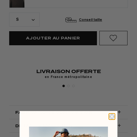
S
Conseil taille
AJOUTER AU PANIER
LIVRAISON OFFERTE
y,
en France métropolitaine

FABRICATION & COMPOSITION

DÉTAILS & ENTRETIEN