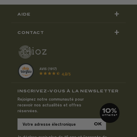
+
AIDE
+
CONTACT
AVIS (1917)
star
star
star
star
star_half
4,8/5
INSCRIVEZ-VOUS À LA NEWSLETTER
Rejoignez notre communauté pour
recevoir nos actualités et offres
10%
réservées.
offerts*
Je déclare avoir plus de 16 ans et j’accepte de