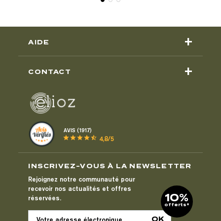
+
AIDE
+
CONTACT
AVIS (1917)
star
star
star
star
star_half
4,8/5
INSCRIVEZ-VOUS À LA NEWSLETTER
Rejoignez notre communauté pour
recevoir nos actualités et offres
10%
réservées.
offerts*