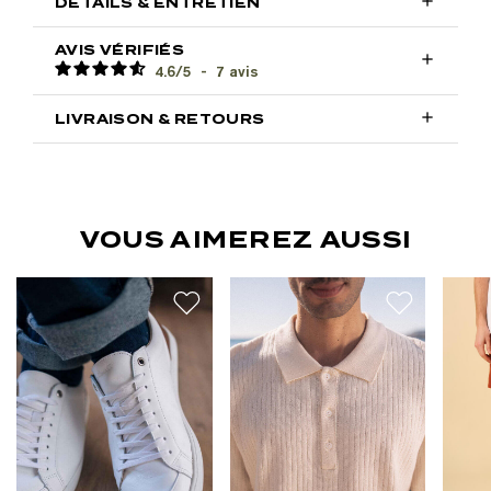

DÉTAILS & ENTRETIEN
AVIS VÉRIFIÉS

4.6
/
5
-
7
avis

LIVRAISON & RETOURS
VOUS AIMEREZ AUSSI