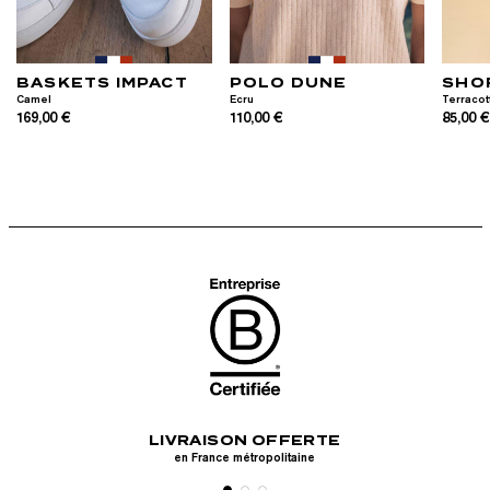
BASKETS IMPACT
POLO DUNE
SHO
Camel
Ecru
Terracot
169,00 €
110,00 €
85,00 
LIVRAISON OFFERTE
RETOURS G
Apple
en France métropolitaine
Sous 30 