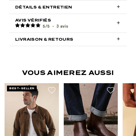

DÉTAILS & ENTRETIEN
AVIS VÉRIFIÉS

5
/
5
-
3
avis

LIVRAISON & RETOURS
VOUS AIMEREZ AUSSI
BEST-SELLER