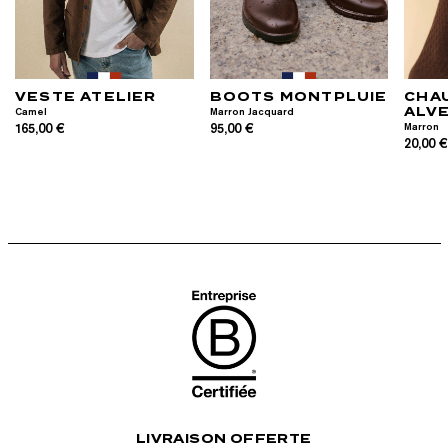
VESTE ATELIER
BOOTS MONTPLUIE
CHA
ALV
Camel
Marron Jacquard
165,00 €
95,00 €
Marron
20,00 
LIVRAISON OFFERTE
RETOURS
l, Apple