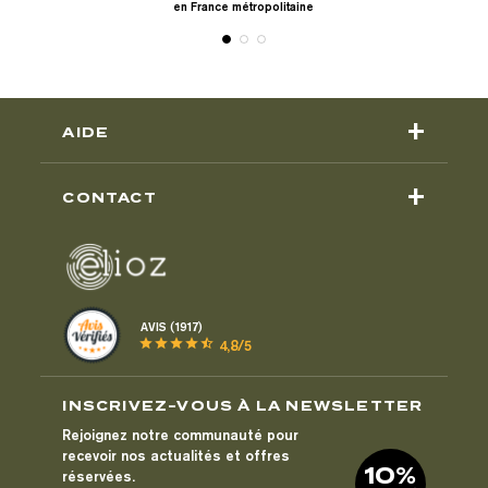
en France métropolitaine
Sous 
+
AIDE
+
CONTACT
AVIS (1917)
star
star
star
star
star_half
4,8/5
INSCRIVEZ-VOUS À LA NEWSLETTER
Rejoignez notre communauté pour
recevoir nos actualités et offres
10%
réservées.