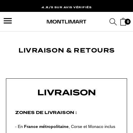
4,8/5 SUR AVIS VÉRIFIÉS
10% OFFERTS SUR VOTRE
menu
PREMIERE COMMANDE*
0
LIVRAISON POINTS RELAIS
& RETOURS OFFERTS*
4,8/5 SUR AVIS VÉRIFIÉS
LIVRAISON & RETOURS
LIVRAISON
ZONES DE LIVRAISON :
- En
France métropolitaine
, Corse et Monaco inclus