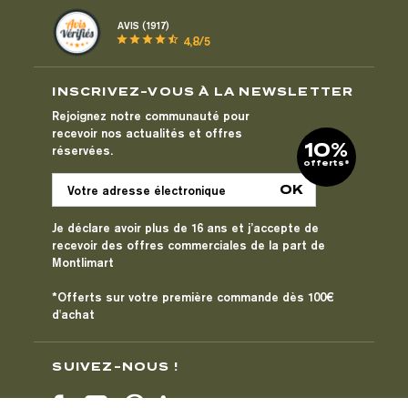
AVIS (1917)
star
star
star
star
star_half
4,8/5
INSCRIVEZ-VOUS À LA NEWSLETTER
Rejoignez notre communauté pour
recevoir nos actualités et offres
10%
réservées.
offerts*
Je déclare avoir plus de 16 ans et j’accepte de
recevoir des offres commerciales de la part de
Montlimart
*Offerts sur votre première commande dès 100€
d'achat
SUIVEZ-NOUS !