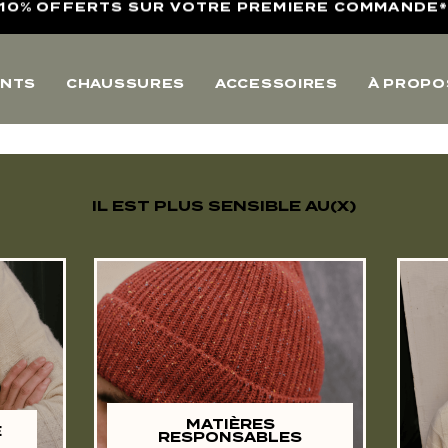
LIVRAISON POINTS RELAIS & RETOURS OFFERTS
4,8/5 SUR AVIS VÉRIFIÉS
NTS
CHAUSSURES
ACCESSOIRES
À PROPO
10% OFFERTS SUR VOTRE PREMIERE COMMANDE
LIVRAISON POINTS RELAIS & RETOURS OFFERTS
4,8/5 SUR AVIS VÉRIFIÉS
IL EST PLUS SENSIBLE AU(X)
MATIÈRES
E
RESPONSABLES