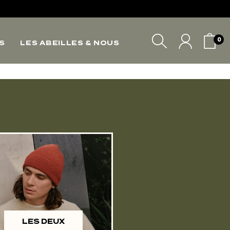
*
0
S
LES ABEILLES & NOUS
*
*
VOTRE PANIER
LES DEUX