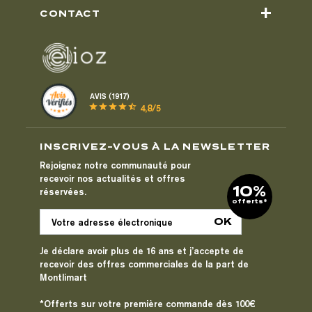
+
CONTACT
AVIS (1917)
star
star
star
star
star_half
4,8/5
INSCRIVEZ-VOUS À LA NEWSLETTER
Rejoignez notre communauté pour
recevoir nos actualités et offres
10%
réservées.
offerts*
Je déclare avoir plus de 16 ans et j’accepte de
recevoir des offres commerciales de la part de
Montlimart
*Offerts sur votre première commande dès 100€