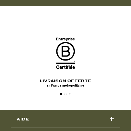
RISÉ
LIVRAISON OFFERTE
RET
s, Paypal, Apple
en France métropolitaine
ma
+
AIDE