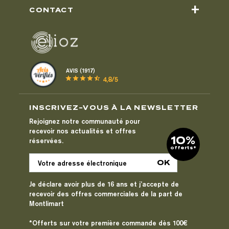
+
CONTACT
AVIS (1917)
star
star
star
star
star_half
4,8/5
INSCRIVEZ-VOUS À LA NEWSLETTER
Rejoignez notre communauté pour
recevoir nos actualités et offres
10%
réservées.
offerts*
Je déclare avoir plus de 16 ans et j’accepte de
recevoir des offres commerciales de la part de
Montlimart
*Offerts sur votre première commande dès 100€