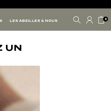
*
0
S
LES ABEILLES & NOUS
*
*
VOTRE PANIER
Z UN