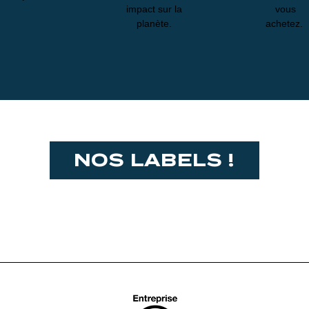
impact sur la
vous
planète.
achetez.
NOS LABELS !