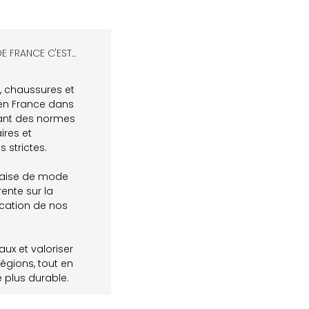
 FRANCE C'EST...​
, chaussures et
en France dans
ant des normes
ires et
 strictes.
çaise de mode
ente sur la
ication de nos
aux et valoriser
régions, tout en
plus durable.