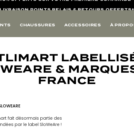
LIVRAISON POINTS RELAIS & RETOURS OFFERTS
4,8/5 SUR AVIS VÉRIFIÉS
NTS
CHAUSSURES
ACCESSOIRES
À PROPO
10% OFFERTS SUR VOTRE PREMIERE COMMANDE
LIVRAISON POINTS RELAIS & RETOURS OFFERTS
4,8/5 SUR AVIS VÉRIFIÉS
LIMART LABELLIS
WEARE & MARQUE
FRANCE
SLOWEARE​​
art fait désormais partie des
es par le label SloWeAre !