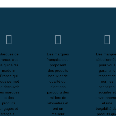
Marques de
Des marques
Des marqu
rance, c'est
françaises qui
sélectionné
le guide du
proposent
pour vous
made in
des produits
garantir le
France qui
locaux et de
respect de
vous permet
qualité qui
normes
de découvrir
n'ont pas
sanitaires,
des marques
parcouru des
sociales et
et des
milliers de
environneme
produits
kilomètres et
et une
engagés et
ont un
traçabilité d
français.
meilleur
produits qu