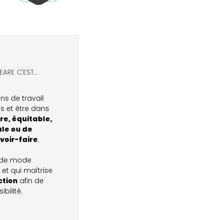
RE C'EST...​
ns de travail
s et être dans
e, équitable,
le ou de
voir-faire
.
 de mode
et qui maîtrise
ction
afin de
ibilité.