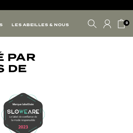
*
0
S
LES ABEILLES & NOUS
*
*
VOTRE PANIER
É PAR
S DE