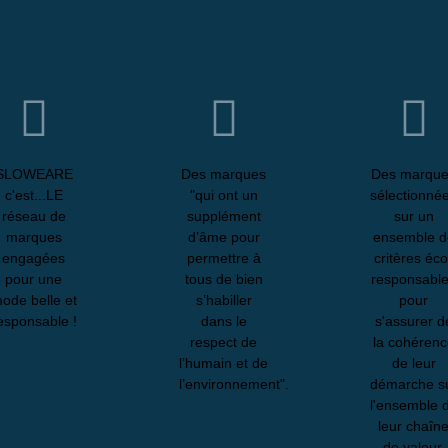
SLOWEARE
Des marques
Des marqu
c'est...LE
"qui ont un
sélectionné
réseau de
supplément
sur un
marques
d’âme pour
ensemble d
engagées
permettre à
critères éco
pour une
tous de bien
responsabl
ode belle et
s’habiller
pour
esponsable !
dans le
s'assurer d
respect de
la cohéren
l’humain et de
de leur
l’environnement".
démarche s
l'ensemble 
leur chaîn
de valeur.