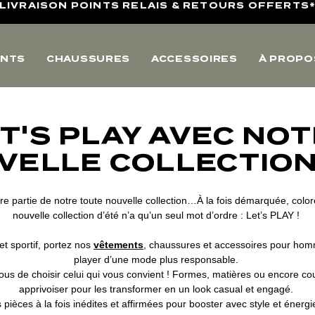
4,8/5 SUR AVIS VÉRIFIÉS
10% OFFERTS SUR VOTRE PREMIERE COMMANDE
NTS
CHAUSSURES
ACCESSOIRES
À PROPO
LIVRAISON POINTS RELAIS & RETOURS OFFERTS
4,8/5 SUR AVIS VÉRIFIÉS
T'S PLAY AVEC NO
VELLE COLLECTION
e partie de notre toute nouvelle collection…À la fois démarquée, colo
nouvelle collection d’été n’a qu’un seul mot d’ordre : Let’s PLAY !
et sportif, portez nos
vêtements
, chaussures et accessoires pour homm
player d’une mode plus responsable.
ous de choisir celui qui vous convient ! Formes, matières ou encore cou
apprivoiser pour les transformer en un look casual et engagé.
pièces à la fois inédites et affirmées pour booster avec style et énergi