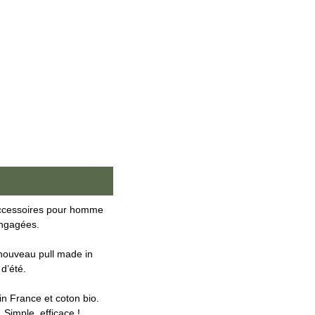
accessoires pour homme
engagées.
nouveau pull made in
d’été.
n France et coton bio.
 Simple, efficace !