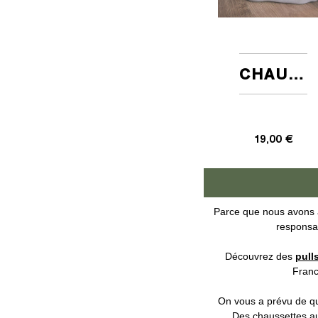
Je fonce !
CHAUSSETTES MONTLISOCKS BEIGE
19,00 €
Parce que nous avons 
responsa
Découvrez des
pull
Franc
On vous a prévu de qu
Des chaussettes au