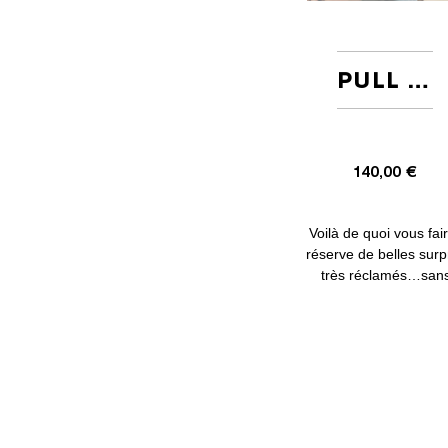
Go !
PULL VARIATION KAKI
140,00 €
Voilà de quoi vous fai
réserve de belles sur
très réclamés…sans