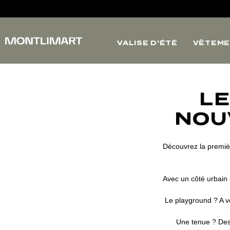
VALISE D'ÉTÉ
VÊTEME
LE
NOU
Découvrez la premièr
Avec un côté urbain 
Le playground ? A v
Une tenue ? Des 