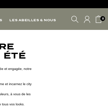
*
0
S
LES ABEILLES & NOUS
*
VOTRE PANIER
TRE
 ÉTÉ
rée et engagée, notre
e et incarnez le city
leurs, à vous de les
e tous vos looks.