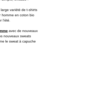
arge variété de t-shirts
ur homme en coton bio
 l’été.
omme
avec de nouveaux
nos nouveaux sweats
me le sweat à capuche