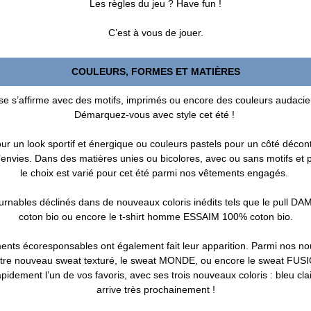
Les règles du jeu ? Have fun !
C’est à vous de jouer.
COULEURS, FORMES ET MATIÈRES
ose s’affirme avec des motifs, imprimés ou encore des couleurs audaci
Démarquez-vous avec style cet été !
ur un look sportif et énergique ou couleurs pastels pour un côté déco
’envies. Dans des matières unies ou bicolores, avec ou sans motifs et
le choix est varié pour cet été parmi nos vêtements engagés.
rnables déclinés dans de nouveaux coloris inédits tels que le pull D
coton bio ou encore le t-shirt homme ESSAIM 100% coton bio.
nts écoresponsables ont également fait leur apparition. Parmi nos n
re nouveau sweat texturé, le sweat MONDE, ou encore le sweat FUSI
pidement l’un de vos favoris, avec ses trois nouveaux coloris : bleu clai
arrive très prochainement !