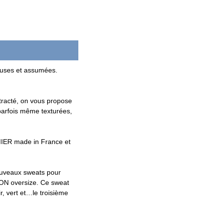
euses et assumées.
ntracté, on vous propose
 parfois même texturées,
AMIER made in France et
ouveaux sweats pour
ON oversize. Ce sweat
r, vert et…le troisième