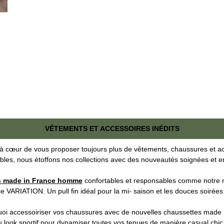
VÊTEMENTS ET ACCESSOIRES INÉDITS
à cœur de vous proposer toujours plus de vêtements, chaussures et 
bles, nous étoffons nos collections avec des nouveautés soignées et 
s made in France homme
confortables et responsables comme notre 
e VARIATION. Un pull fin idéal pour la mi- saison et les douces soirées 
oi accessoiriser vos chaussures avec de nouvelles chaussettes made i
 look sportif pour dynamiser toutes vos tenues de manière casual chic.