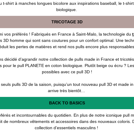
 t-shirt à manches longues bicolore aux inspirations baseball, le t-sh
biologique.
TRICOTAGE 3D
i vos préférés ! Fabriqués en France à Saint-Malo, la technologie du
s 3D homme qui sont sans coutures pour un confort optimal. Une techn
éduit les pertes de matières et rend nos pulls encore plus responsables
s décidé d’agrandir notre collection de pulls made in France et tricotés
s pour le pull PLANETE en coton biologique. Plutôt beige ou écru ? Le
possibles avec ce pull 3D !
 seuls pulls 3D de la saison, puisqu’un tout nouveau pull 3D et made
arrive très bientôt…
BACK TO BASICS
préférés et incontournables du quotidien. En plus de notre iconique pul
it de nombreux vêtements et accessoires dans des nouveaux coloris. 
collection d’essentiels masculins !