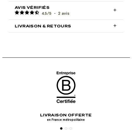
AVIS VÉRIFIÉS

4.5
/
5
-
2
avis

LIVRAISON & RETOURS
RISÉ
LIVRAISON OFFERTE
RET
s, Paypal, Apple
en France métropolitaine
ma