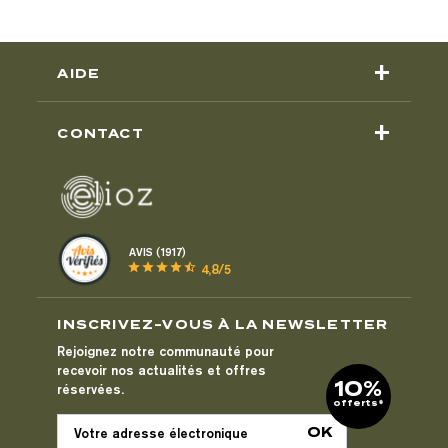
+
AIDE
+
CONTACT
AVIS (1917)
star
star
star
star
star_half
4,8/5
INSCRIVEZ-VOUS À LA NEWSLETTER
Rejoignez notre communauté pour
recevoir nos actualités et offres
10%
réservées.
offerts*