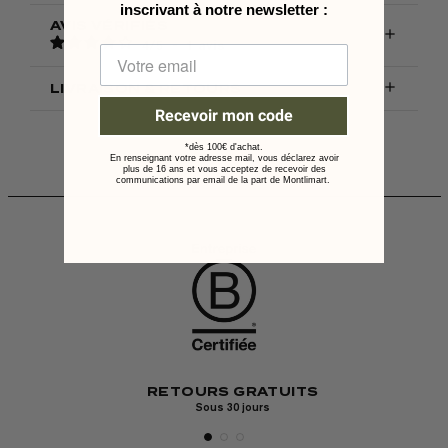
inscrivant à notre
newsletter :
AVIS VÉRIFIÉS

4
/
5
-
1
avis

LIVRAISON & RETOURS
Recevoir mon code
*dès 100€ d'achat.
En renseignant votre adresse mail, vous déclarez avoir
plus de 16 ans et vous acceptez de recevoir des
communications par email de la part de Montlimart.
PAI
ERTE
RETOURS GRATUITS
Visa, Mastercar
ine
Sous 30 jours
P