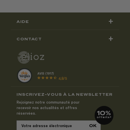
+
AIDE
+
CONTACT
AVIS (1917)
star
star
star
star
star_half
4,8/5
INSCRIVEZ-VOUS À LA NEWSLETTER
Rejoignez notre communauté pour
recevoir nos actualités et offres
10%
réservées.
offerts*