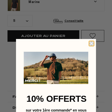
Marine
S
Conseil taille
AJOUTER AU PANIER
LIVRAISON OFFERTE
y,
en France métropolitaine
10% OFFERTS

FABRICATION & COMPOSITION

DÉTAILS & ENTRETIEN
sur votre 1ère commande* en vous