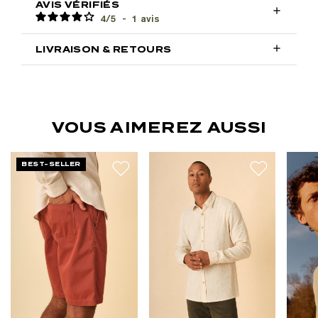
AVIS VÉRIFIÉS

4
/
5
-
1
avis

LIVRAISON & RETOURS
VOUS AIMEREZ AUSSI
BEST-SELLER