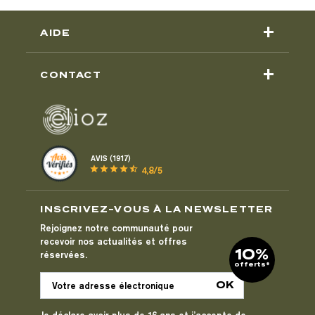
+
AIDE
+
CONTACT
AVIS (1917)
star
star
star
star
star_half
4,8/5
INSCRIVEZ-VOUS À LA NEWSLETTER
Rejoignez notre communauté pour
recevoir nos actualités et offres
10%
réservées.
offerts*
Je déclare avoir plus de 16 ans et j’accepte de