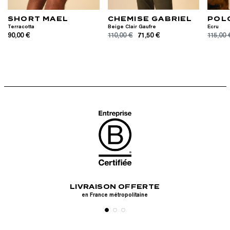
SHORT MAEL
CHEMISE GABRIEL
POL
Terracotta
Beige Clair Gaufre
Ecru
90,00 €
110,00 €
71,50 €
115,00 
RISÉ
LIVRAISON OFFERTE
RET
s, Paypal, Apple
en France métropolitaine
ma