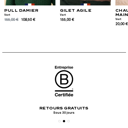
PULL DAMIER
GILET AGILE
CHA
MAI
Vert
Vert
155,00 €
108,50 €
155,00 €
Vert
20,00 
PAI
ERTE
RETOURS GRATUITS
Visa, Mastercar
ine
Sous 30 jours
P