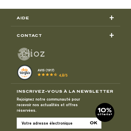
+
AIDE
+
CONTACT
AVIS (1917)
star
star
star
star
star_half
4,8/5
INSCRIVEZ-VOUS À LA NEWSLETTER
Rejoignez notre communauté pour
recevoir nos actualités et offres
10%
réservées.
offerts*