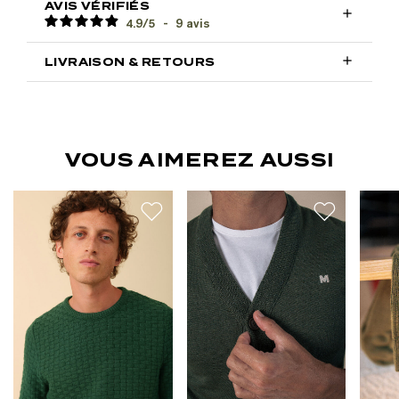
AVIS VÉRIFIÉS

4.9
/
5
-
9
avis

LIVRAISON & RETOURS
VOUS AIMEREZ AUSSI