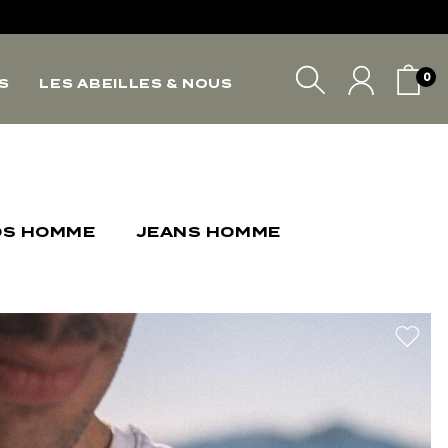
*
*
0
S
LES ABEILLES & NOUS
VOTRE PANIER
OS HOMME
JEANS HOMME