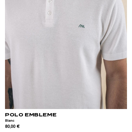
XS
S
M
L
XL
XXL
POLO EMBLEME
Blanc
80,00 €