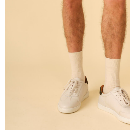
XS
S
M
L
XL
XXL