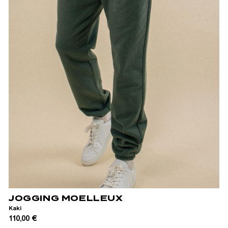
XS
S
M
L
XL
XXL
JOGGING MOELLEUX
Kaki
110,00 €