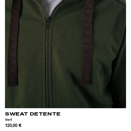
XS
S
M
L
XL
XXL
SWEAT DETENTE
Vert
120,00 €