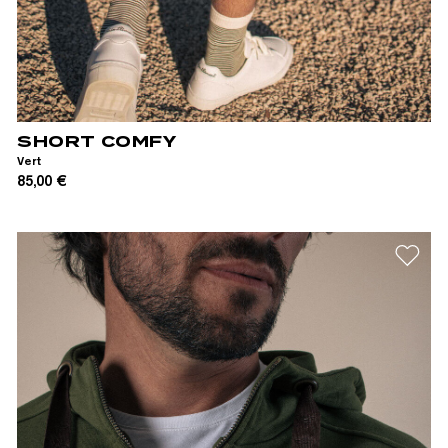
XS
S
M
L
XL
XXL
SHORT COMFY
Vert
85,00 €