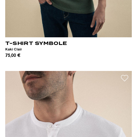
XS
S
M
L
XL
XXL
T-SHIRT SYMBOLE
Kaki Clair
75,00 €