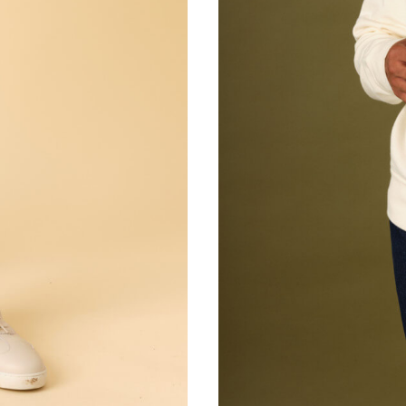
XS
S
M
L
XL
XXL