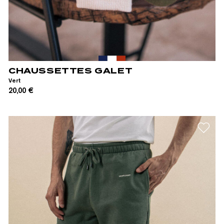
39/42
43/46
CHAUSSETTES GALET
Vert
20,00 €