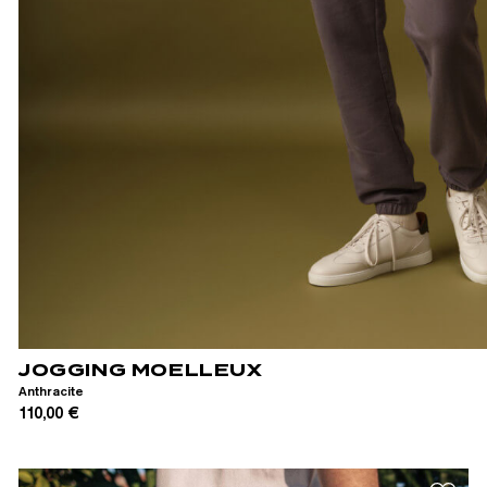
XS
S
M
L
XL
XXL
JOGGING MOELLEUX
Anthracite
110,00 €