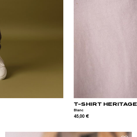
XS
S
M
L
XL
XXL
T-SHIRT HERITAG
Blanc
45,00 €