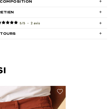

 COMPOSITION

RETIEN
5
/
5
-
2
avis


ETOURS
I