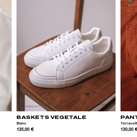
39
40
41
42
43
44
45
46
28
BASKETS VEGETALE
PAN
Blanc
Terracot
135,00 €
130,00 