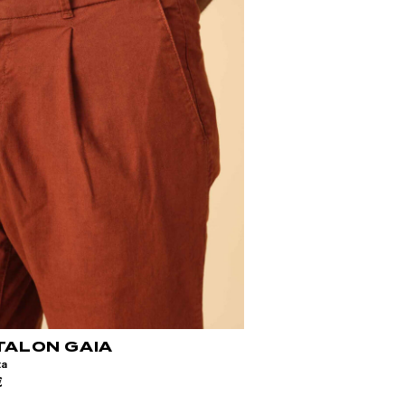
30
32
34
36
TALON GAIA
ta
€