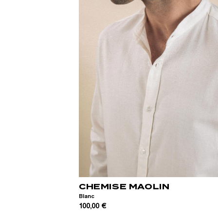
XS
S
M
L
XL
XXL
CHEMISE MAOLIN
Blanc
100,00 €