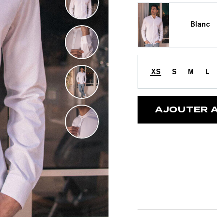
Blanc
XS
S
M
L
AJOUTER A
 OFFERTE
opolitaine