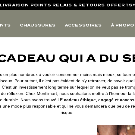
LIVRAISON POINTS RELAIS & RETOURS OFFERTS
4,8/5 SUR AVIS VÉRIFIÉS
NTS
CHAUSSURES
ACCESSOIRES
À PROPO
10% OFFERTS SUR VOTRE PREMIERE COMMANDE
LIVRAISON POINTS RELAIS & RETOURS OFFERTS
4,8/5 SUR AVIS VÉRIFIÉS
CADEAU QUI A DU 
 en plus nombreux à vouloir consommer moins mais mieux, se tourne
locaux. Pour autant, il n’est pas évident de s’y retrouver, de savoir que
. C’est un investissement long terme sur lequel on ne veut pas se trom
de réflexion. Chez Montlimart, nous souhaitons mettre à l’honneur la fa
de durable. Nous avons trouvé LE
cadeau éthique, engagé et access
s une mode plus responsable et qui ne vous demandera que peu de réfl
risque.