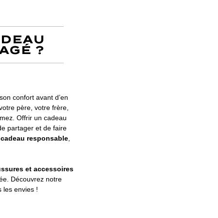
ADEAU
AGÉ ?
son confort avant d’en
otre père, votre frère,
imez. Offrir un cadeau
e partager et de faire
n
cadeau responsable
,
ssures et accessoires
née. Découvrez notre
es les envies !