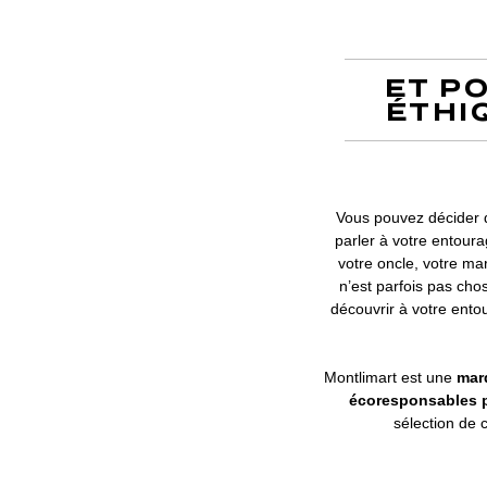
ET P
ÉTHI
Vous pouvez décider 
parler à votre entoura
votre oncle, votre ma
n’est parfois pas cho
découvrir à votre ento
Montlimart est une
mar
écoresponsables p
sélection de c