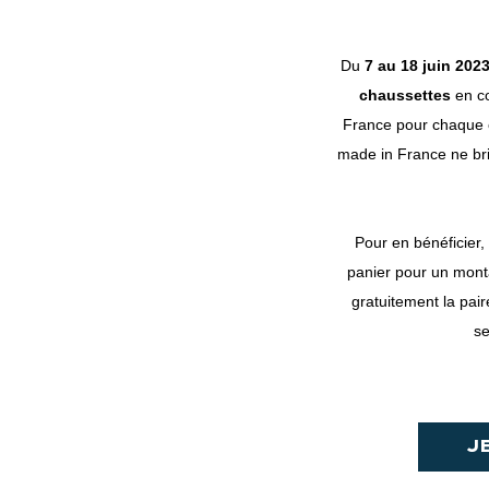
Du
7 au 18 juin 202
chaussettes
en co
France pour chaqu
made in France ne bri
Pour en bénéficier, 
panier pour un mont
gratuitement la pai
se
J