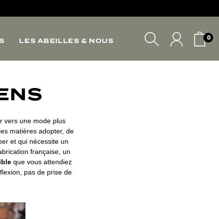
*
0
S
LES ABEILLES & NOUS
*
*
VOTRE PANIER
SENS
r vers une mode plus
lles matières adopter, de
per et qui nécessite un
brication française, un
ible
que vous attendiez
exion, pas de prise de