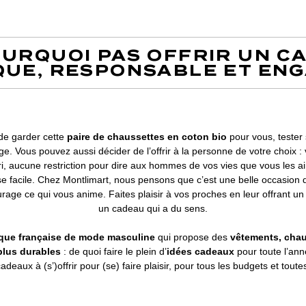
OURQUOI PAS OFFRIR UN C
QUE, RESPONSABLE ET ENG
de garder cette
paire de chaussettes en coton bio
pour vous, tester 
ge. Vous pouvez aussi décider de l’offrir à la personne de votre choix : v
ri, aucune restriction pour dire aux hommes de vos vies que vous les a
se facile. Chez Montlimart, nous pensons que c’est une belle occasion d
urage ce qui vous anime. Faites plaisir à vos proches en leur offrant u
un cadeau qui a du sens.
que française de mode masculine
qui propose des
vêtements, chau
lus durables
: de quoi faire le plein d’
idées cadeaux
pour toute l’an
adeaux à (s’)offrir pour (se) faire plaisir, pour tous les budgets et tout