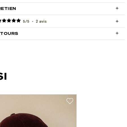

RETIEN
5
/
5
-
2
avis


ETOURS
I