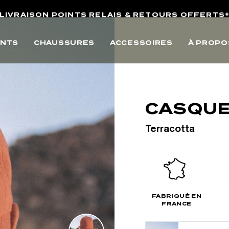
LIVRAISON POINTS RELAIS & RETOURS OFFERTS
4,8/5 SUR AVIS VÉRIFIÉS
NTS
CHAUSSURES
ACCESSOIRES
À PROPO
10% OFFERTS SUR VOTRE PREMIERE COMMANDE
LIVRAISON POINTS RELAIS & RETOURS OFFERTS
4,8/5 SUR AVIS VÉRIFIÉS
CASQUE
Terracotta
FABRIQUÉ EN
FRANCE