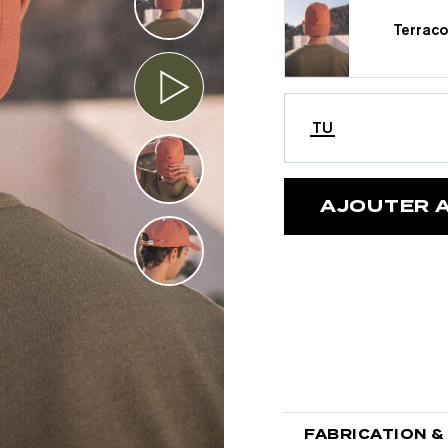
Terraco
TU
AJOUTER A
RATUITS
ours
Visa, Masterca
FABRICATION &