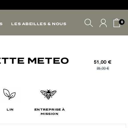
*
0
S
LES ABEILLES & NOUS
*
*
VOTRE PANIER
TTE METEO
51,00 €
85,00 €
LIN
ENTREPRISE À
MISSION