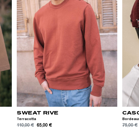
XS
S
M
L
XL
XXL
TU
SWEAT RIVE
CAS
Terracotta
Bordeau
110,00 €
65,00 €
75,00 €