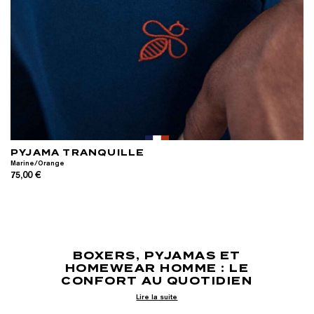
PYJAMA TRANQUILLE
Marine/Orange
75,00 €
RETOUR EN HAUT DE PAGE
BOXERS, PYJAMAS ET
HOMEWEAR HOMME : LE
CONFORT AU QUOTIDIEN
Lire la suite
Le vêtement d’intérieur occupe une place essentielle