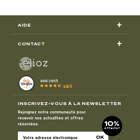
+
AIDE
+
CONTACT
AVIS (1917)
star
star
star
star
star_half
4,8/5
INSCRIVEZ-VOUS À LA NEWSLETTER
Rejoignez notre communauté pour
recevoir nos actualités et offres
10%
réservées.
offerts*