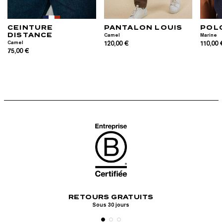
CEINTURE
PANTALON LOUIS
POL
DISTANCE
Camel
Marine
Camel
120,00 €
110,00 
75,00 €
PAI
ERTE
RETOURS GRATUITS
Visa, Mastercar
ine
Sous 30 jours
P