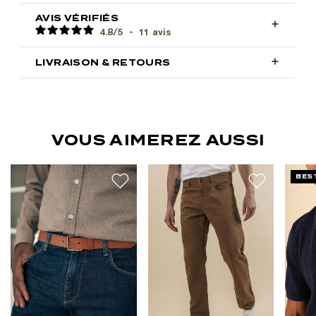
AVIS VÉRIFIÉS

4.8
/
5
-
11
avis

LIVRAISON & RETOURS
VOUS AIMEREZ AUSSI
BES