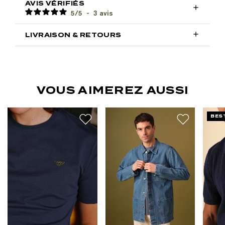
AVIS VÉRIFIÉS

5
/
5
-
3
avis

LIVRAISON & RETOURS
VOUS AIMEREZ AUSSI
BES