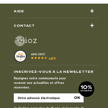
+
AIDE
+
CONTACT
AVIS (1917)
star
star
star
star
star_half
4,8/5
INSCRIVEZ-VOUS À LA NEWSLETTER
Rejoignez notre communauté pour
recevoir nos actualités et offres
10%
réservées.
offerts*
Je déclare avoir plus de 16 ans et j’accepte de