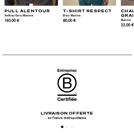
PULL ALENTOUR
T-SHIRT RESPECT
CHA
GRA
Anthra/Gris/Marine
Bleu Marine
160,00 €
80,00 €
Marine
22,00 
LIVRAISON OFFERTE
RETOURS GR
e
en France métropolitaine
Sous 30 jour