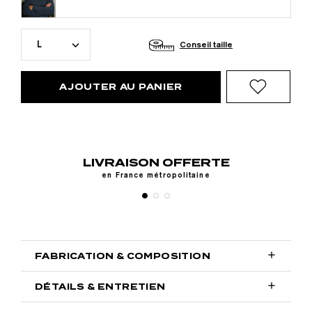
L
Conseil taille
AJOUTER AU PANIER
VRAISON OFFERTE
RETOUR
en France métropolitaine
Sou

FABRICATION & COMPOSITION

DÉTAILS & ENTRETIEN