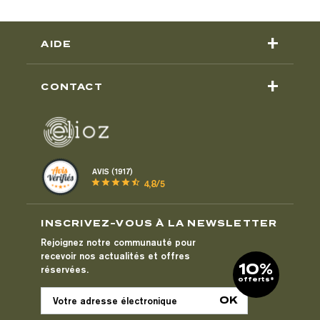
+
AIDE
+
CONTACT
AVIS (1917)
star
star
star
star
star_half
4,8/5
INSCRIVEZ-VOUS À LA NEWSLETTER
Rejoignez notre communauté pour
recevoir nos actualités et offres
10%
réservées.
offerts*