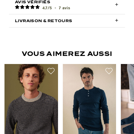
AVIS VÉRIFIÉS

4.7
/
5
-
7
avis

LIVRAISON & RETOURS
VOUS AIMEREZ AUSSI