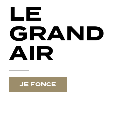
LE
GRAND
AIR
JE FONCE